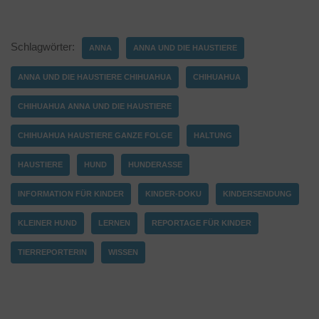
Schlagwörter:
ANNA
ANNA UND DIE HAUSTIERE
ANNA UND DIE HAUSTIERE CHIHUAHUA
CHIHUAHUA
CHIHUAHUA ANNA UND DIE HAUSTIERE
CHIHUAHUA HAUSTIERE GANZE FOLGE
HALTUNG
HAUSTIERE
HUND
HUNDERASSE
INFORMATION FÜR KINDER
KINDER-DOKU
KINDERSENDUNG
KLEINER HUND
LERNEN
REPORTAGE FÜR KINDER
TIERREPORTERIN
WISSEN