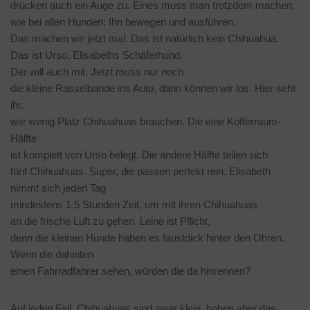
drücken auch ein Auge zu. Eines muss man trotzdem machen,
wie bei allen Hunden: Ihn bewegen und ausführen.
Das machen wir jetzt mal. Das ist natürlich kein Chihuahua.
Das ist Urso, Elisabeths Schäferhund.
Der will auch mit. Jetzt muss nur noch
die kleine Rasselbande ins Auto, dann können wir los. Hier seht
ihr,
wie wenig Platz Chihuahuas brauchen. Die eine Kofferraum-
Hälfte
ist komplett von Urso belegt. Die andere Hälfte teilen sich
fünf Chihuahuas. Super, die passen perfekt rein. Elisabeth
nimmt sich jeden Tag
mindestens 1,5 Stunden Zeit, um mit ihren Chihuahuas
an die frische Luft zu gehen. Leine ist Pflicht,
denn die kleinen Hunde haben es faustdick hinter den Ohren.
Wenn die dahinten
einen Fahrradfahrer sehen, würden die da hinrennen?
Auf jeden Fall. Chihuahuas sind zwar klein, haben aber das